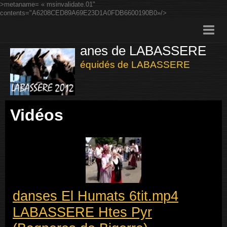
>metaname= « msinvalidate.01"
contents="A6208CED89A69E23D1A0FDB6600190B0»/>
anes de LABASSERE
Page d'accueil
équidés de LABASSERE
Contact
Jnee de l'âne LABASSERE 22 Juillet 2012
Vidéos
Agenda
Blog
Vidéos
Boutique
Sondages
danses El Humats 6tit.mp4
Forums de discussion
LABASSERE Htes Pyr